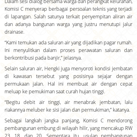
Dalam sesi dialog bersama warga dan perangkat kelurahan,
Komisi C menyerap berbagai persoalan teknis yang terjadi
di lapangan. Salah satunya terkait penyempitan aliran air
dan adanya bangunan warga yang justru menutupi jalur
drainase.
“Kami temukan ada saluran air yang dijadikan pagar rumah.
Ini menyulitkan dalam proses perawatan saluran dan
berkontribusi pada banjir,” jelasnya.
Selain saluran air, Hengki juga menyoroti kondisi jembatan
di kawasan tersebut yang posisinya sejajar dengan
permukaan jalan. Hal ini membuat air dengan cepat
meluap ke pemukiman saat curah hujan tinggi.
“Begitu debit air tinggi, air menabrak jembatan, lalu
riakannya meluber ke sisi jalan dan permukiman,” katanya.
Sebagai langkah jangka panjang, Komisi C mendorong
pembangunan embung di wilayah hilir, yang mencakup RW
23, 18, dan 20. Sementara itu, usulan pembangunan