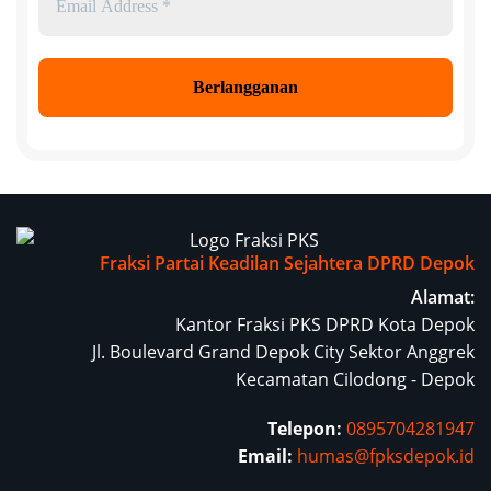
Address
*
Fraksi Partai Keadilan Sejahtera DPRD Depok
Alamat:
Kantor Fraksi PKS DPRD Kota Depok
Jl. Boulevard Grand Depok City Sektor Anggrek
Kecamatan Cilodong - Depok
Telepon:
0895704281947
Email:
humas@fpksdepok.id