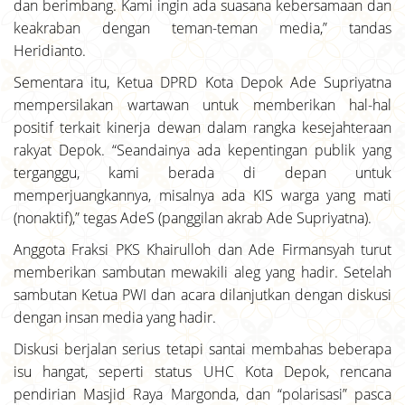
dan berimbang. Kami ingin ada suasana kebersamaan dan
keakraban dengan teman-teman media,” tandas
Heridianto.
Sementara itu, Ketua DPRD Kota Depok Ade Supriyatna
mempersilakan wartawan untuk memberikan hal-hal
positif terkait kinerja dewan dalam rangka kesejahteraan
rakyat Depok. “Seandainya ada kepentingan publik yang
terganggu, kami berada di depan untuk
memperjuangkannya, misalnya ada KIS warga yang mati
(nonaktif),” tegas AdeS (panggilan akrab Ade Supriyatna).
Anggota Fraksi PKS Khairulloh dan Ade Firmansyah turut
memberikan sambutan mewakili aleg yang hadir. Setelah
sambutan Ketua PWI dan acara dilanjutkan dengan diskusi
dengan insan media yang hadir.
Diskusi berjalan serius tetapi santai membahas beberapa
isu hangat, seperti status UHC Kota Depok, rencana
pendirian Masjid Raya Margonda, dan “polarisasi” pasca