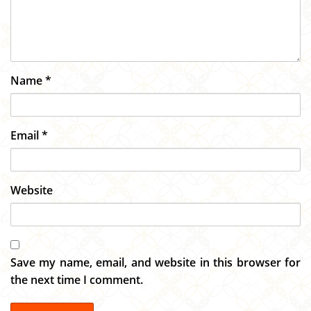
Name
*
Email
*
Website
Save my name, email, and website in this browser for
the next time I comment.