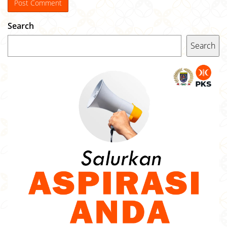
Search
Search