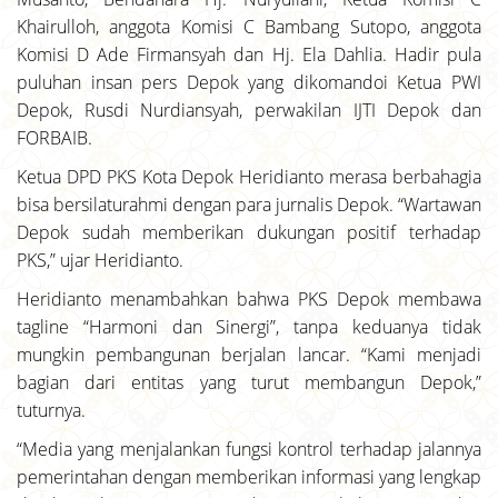
Khairulloh, anggota Komisi C Bambang Sutopo, anggota
Komisi D Ade Firmansyah dan Hj. Ela Dahlia. Hadir pula
puluhan insan pers Depok yang dikomandoi Ketua PWI
Depok, Rusdi Nurdiansyah, perwakilan IJTI Depok dan
FORBAIB.
Ketua DPD PKS Kota Depok Heridianto merasa berbahagia
bisa bersilaturahmi dengan para jurnalis Depok. “Wartawan
Depok sudah memberikan dukungan positif terhadap
PKS,” ujar Heridianto.
Heridianto menambahkan bahwa PKS Depok membawa
tagline “Harmoni dan Sinergi”, tanpa keduanya tidak
mungkin pembangunan berjalan lancar. “Kami menjadi
bagian dari entitas yang turut membangun Depok,”
tuturnya.
“Media yang menjalankan fungsi kontrol terhadap jalannya
pemerintahan dengan memberikan informasi yang lengkap