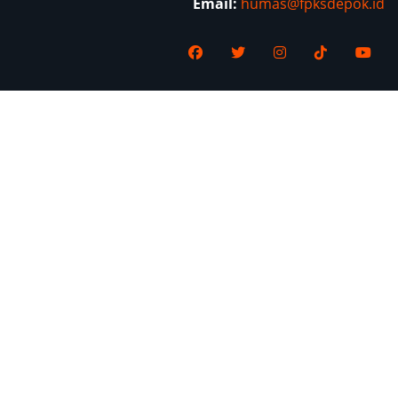
Email:
humas@fpksdepok.id