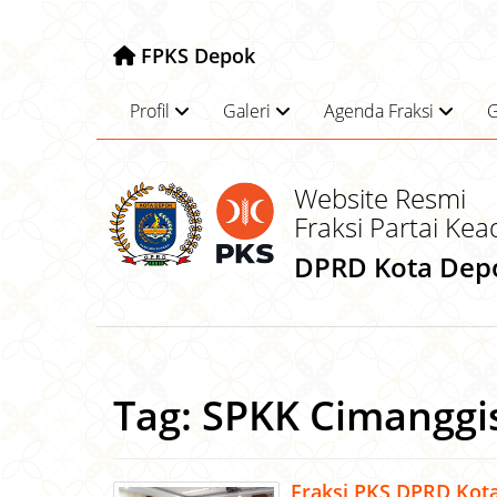
FPKS Depok
Profil
Galeri
Agenda Fraksi
G
Website Resmi
Fraksi Partai Kea
DPRD Kota Dep
Tag:
SPKK Cimanggi
Fraksi PKS DPRD Kot