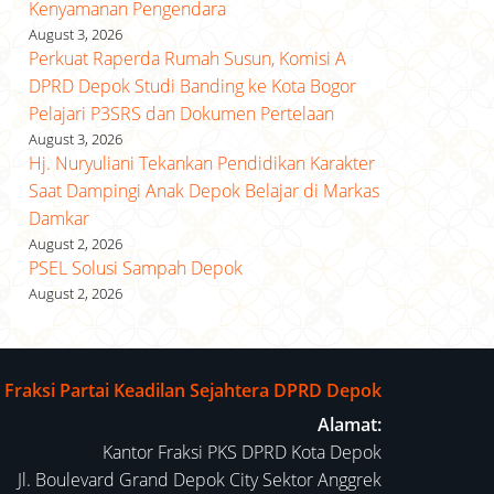
Kenyamanan Pengendara
August 3, 2026
Perkuat Raperda Rumah Susun, Komisi A
DPRD Depok Studi Banding ke Kota Bogor
Pelajari P3SRS dan Dokumen Pertelaan
August 3, 2026
Hj. Nuryuliani Tekankan Pendidikan Karakter
Saat Dampingi Anak Depok Belajar di Markas
Damkar
August 2, 2026
PSEL Solusi Sampah Depok
August 2, 2026
Fraksi Partai Keadilan Sejahtera DPRD Depok
Alamat:
Kantor Fraksi PKS DPRD Kota Depok
Jl. Boulevard Grand Depok City Sektor Anggrek