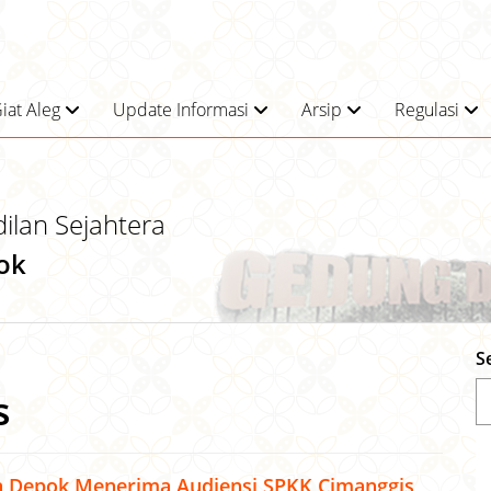
iat Aleg
Update Informasi
Arsip
Regulasi
dilan Sejahtera
ok
S
s
a Depok Menerima Audiensi SPKK Cimanggis